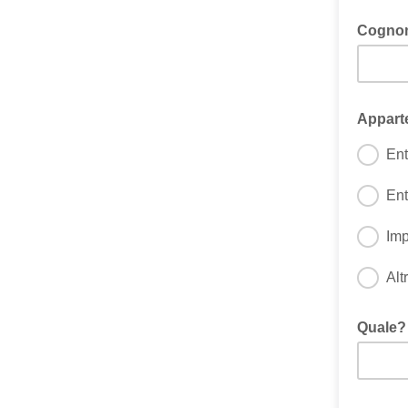
Cogn
Appart
Ent
Ent
Im
Alt
Quale?