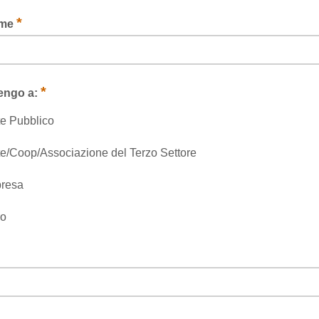
*
ome
*
engo a:
e Pubblico
e/Coop/Associazione del Terzo Settore
presa
ro